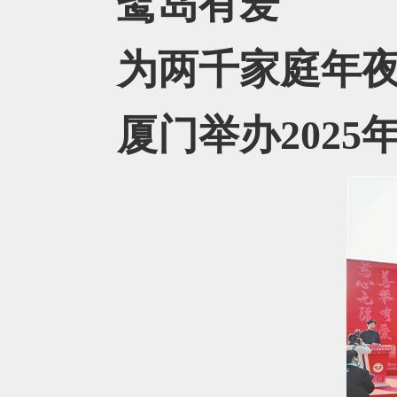
鹭岛有爱
为两千家庭年夜
厦门举办202