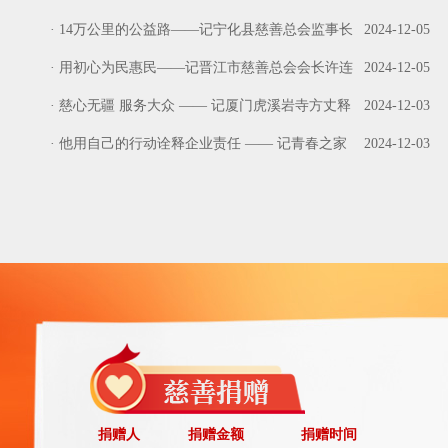
·
14万公里的公益路——记宁化县慈善总会监事长
2024-12-05
张银珠
·
用初心为民惠民——记晋江市慈善总会会长许连
2024-12-05
捷
·
慈心无疆 服务大众 —— 记厦门虎溪岩寺方丈释
2024-12-03
净心
·
他用自己的行动诠释企业责任 —— 记青春之家
2024-12-03
（福建）体育用品有限公司董事长郭景
L德
10.00元
09-15
腾哥
60.00元
09-12
捐赠人
捐赠金额
捐赠时间
匿名
10.00元
09-12