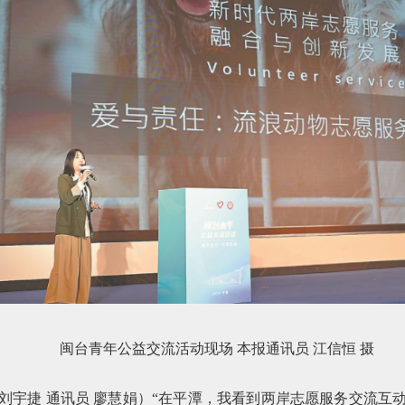
闽台青年公益交流活动现场 本报通讯员 江信恒 摄
昊 刘宇捷 通讯员 廖慧娟）“在平潭，我看到两岸志愿服务交流