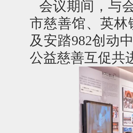
会议期间，与
市慈善馆、英林
及安踏982创
公益慈善互促共