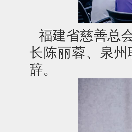
福建省慈善总
长陈丽蓉、泉州
辞。